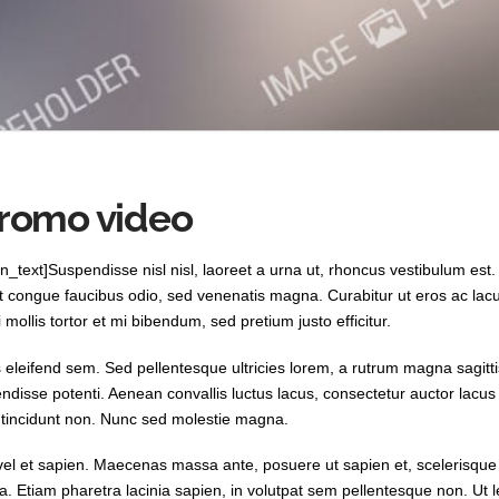
romo video
text]Suspendisse nisl nisl, laoreet a urna ut, rhoncus vestibulum est. 
t congue faucibus odio, sed venenatis magna. Curabitur ut eros ac lacu
i mollis tortor et mi bibendum, sed pretium justo efficitur.
 eleifend sem. Sed pellentesque ultricies lorem, a rutrum magna sagitt
pendisse potenti. Aenean convallis luctus lacus, consectetur auctor lac
 tincidunt non. Nunc sed molestie magna.
el et sapien. Maecenas massa ante, posuere ut sapien et, scelerisque 
na. Etiam pharetra lacinia sapien, in volutpat sem pellentesque non. Ut